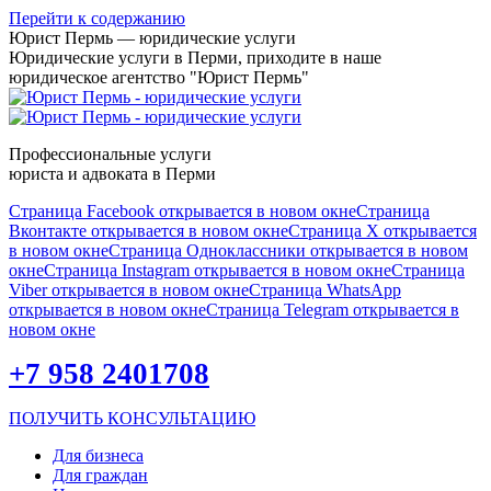
Перейти к содержанию
Юрист Пермь — юридические услуги
Юридические услуги в Перми, приходите в наше
юридическое агентство "Юрист Пермь"
Профессиональные услуги
юриста и адвоката в Перми
Страница Facebook открывается в новом окне
Страница
Вконтакте открывается в новом окне
Страница X открывается
в новом окне
Страница Одноклассники открывается в новом
окне
Страница Instagram открывается в новом окне
Страница
Viber открывается в новом окне
Страница WhatsApp
открывается в новом окне
Страница Telegram открывается в
новом окне
+7 958 2401708
ПОЛУЧИТЬ КОНСУЛЬТАЦИЮ
Для бизнеса
Для граждан