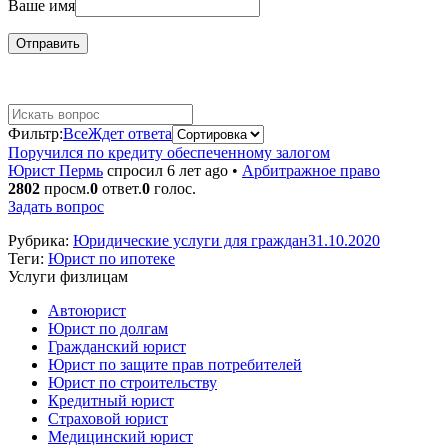
Ваше имя
Фильтр:
Все
Ждет ответа
Поручился по кредиту обеспеченному залогом
Юрист Пермь
спросил 6 лет ago
•
Арбитражное право
2802
просм.
0
ответ.
0
голос.
Задать вопрос
Рубрика:
Юридические услуги для граждан
31.10.2020
Теги:
Юрист по ипотеке
Услуги физлицам
Автоюрист
Юрист по долгам
Гражданский юрист
Юрист по защите прав потребителей
Юрист по строительству
Кредитный юрист
Страховой юрист
Медицинский юрист