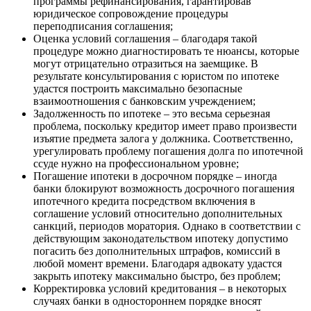
программы рефинансирования, гарантировав
юридическое сопровождение процедуры
переподписания соглашения;
Оценка условий соглашения – благодаря такой
процедуре можно диагностировать те нюансы, которые
могут отрицательно отразиться на заемщике. В
результате консультирования с юристом по ипотеке
удастся построить максимально безопасные
взаимоотношения с банковским учреждением;
Задолженность по ипотеке – это весьма серьезная
проблема, поскольку кредитор имеет право произвести
изъятие предмета залога у должника. Соответственно,
урегулировать проблему погашения долга по ипотечной
ссуде нужно на профессиональном уровне;
Погашение ипотеки в досрочном порядке – иногда
банки блокируют возможность досрочного погашения
ипотечного кредита посредством включения в
соглашение условий относительно дополнительных
санкций, периодов моратория. Однако в соответствии с
действующим законодательством ипотеку допустимо
погасить без дополнительных штрафов, комиссий в
любой момент времени. Благодаря адвокату удастся
закрыть ипотеку максимально быстро, без проблем;
Корректировка условий кредитования – в некоторых
случаях банки в одностороннем порядке вносят