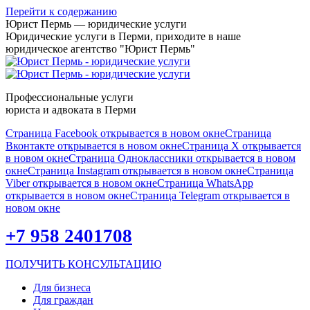
Перейти к содержанию
Юрист Пермь — юридические услуги
Юридические услуги в Перми, приходите в наше
юридическое агентство "Юрист Пермь"
Профессиональные услуги
юриста и адвоката в Перми
Страница Facebook открывается в новом окне
Страница
Вконтакте открывается в новом окне
Страница X открывается
в новом окне
Страница Одноклассники открывается в новом
окне
Страница Instagram открывается в новом окне
Страница
Viber открывается в новом окне
Страница WhatsApp
открывается в новом окне
Страница Telegram открывается в
новом окне
+7 958 2401708
ПОЛУЧИТЬ КОНСУЛЬТАЦИЮ
Для бизнеса
Для граждан