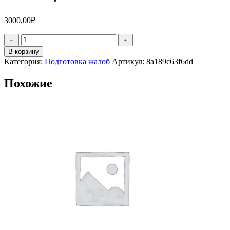
3000,00
₽
Количество
﹣
﹢
товара
В корзину
Кассационная
Категория:
Подготовка жалоб
Артикул:
8a189c63f6dd
жалоба
Похожие