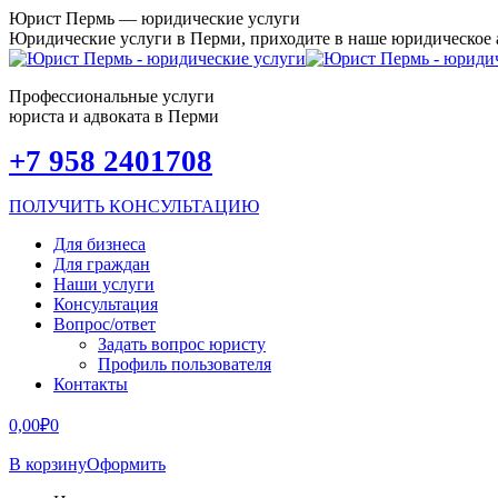
Перейти
Юрист Пермь — юридические услуги
к
Юридические услуги в Перми, приходите в наше юридическое
содержанию
Профессиональные услуги
юриста и адвоката в Перми
Страница
Страница
Страница
Страница
Страница
Страница
Страница
Страница
+7 958 2401708
Facebook
Вконтакте
X
Одноклассники
Instagram
Viber
WhatsApp
Telegram
открывается
открывается
открывается
открывается
открывается
открывается
открывается
открывается
ПОЛУЧИТЬ КОНСУЛЬТАЦИЮ
в
в
в
в
в
в
в
в
новом
новом
новом
новом
новом
новом
новом
новом
Для бизнеса
окне
окне
окне
окне
окне
окне
окне
окне
Для граждан
Наши услуги
Консультация
Вопрос/ответ
Задать вопрос юристу
Профиль пользователя
Контакты
0,00
₽
0
В корзину
Оформить