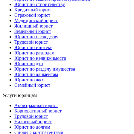
Юрист по строительству
Кредитный юрист
Страховой юрист
Медицинский юрист
Жилищный юрист
Земельный юрист
Юрист по наследству
Трудовой юрист
Юрист по ипотеке
Юрист по разводам
Юрист по недвижимости
Юрист по дтп
Юрист по разделу имущества
Юрист по алиментам
Юрист по жкх
Семейный юрист
Услуги юрлицам
Арбитражный юрист
Корпоративный юрист
Трудовой юрист
Налоговый юрист
Юрист по долгам
Споры с контрагентами