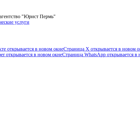
 агентство "Юрист Пермь"
те открывается в новом окне
Страница X открывается в новом о
er открывается в новом окне
Страница WhatsApp открывается в 