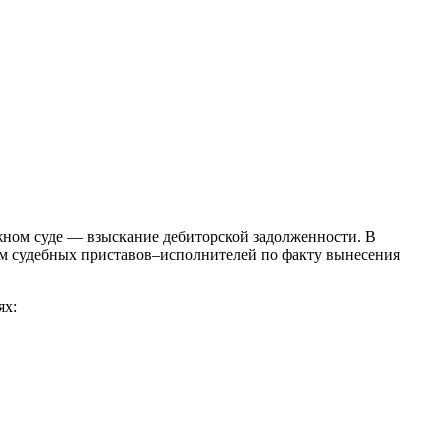
жном суде — взыскание дебиторской задолженности. В
твом судебных приставов–исполнителей по факту вынесения
ях: