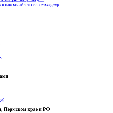
ь в наш онлайн чат или месседжер
а
.
тами
руб
и, Пермском крае и РФ