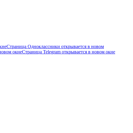
кне
Страница Одноклассники открывается в новом
новом окне
Страница Telegram открывается в новом окне