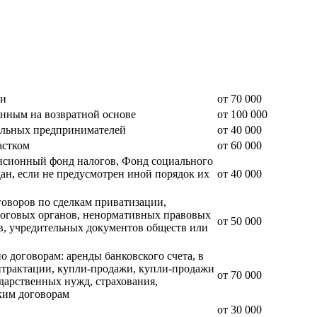
ии
от 70 000
енным на возвратной основе
от 100 000
уальных предпринимателей
от 40 000
астком
от 60 000
енсионный фонд налогов, Фонд социального
дан, если не предусмотрен иной порядок их
от 40 000
говоров по сделкам приватизации,
логовых органов, ненормативных правовых
от 50 000
в, учредительных документов обществ или
 договорам: аренды банковского счета, в
контрактации, купли-продажи, купли-продажи
от 70 000
дарственных нужд, страхования,
ским договорам
от 30 000