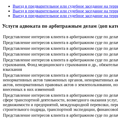
Выезд в предварительное или судебное заседание на те
Выезд в предварительное или судебное заседание на тер
Выезд в предварительное или судебное заседание на те
Услуги адвоката по арбитражным делам /доп кат
Представление интересов клиента в арбитражном суде по дела
Представление интересов клиента в арбитражном суде по дела
Представление интересов клиента в арбитражном суде по дел
Представление интересов клиента в арбитражном суде по дел
Представление интересов клиента в арбитражном суде по дел
страхования, Фонд медицинского страхования и др., обязатель
взыскания
Представление интересов клиента в арбитражном суде по дела
ненормативных актов таможенных органов, ненормативных ак
актов, ненормативных правовых актов о землепользовании, н
внесенных в них изменений
Представление интересов клиента в арбитражном суде по дела
сфере транспортной деятельности, возмездного оказания услуг
недвижимости и предприятий, международной перевозки, перев
строительного подряда, транспортной экспедиции, финансовой
Представление интересов клиента в арбитражном суде по дела