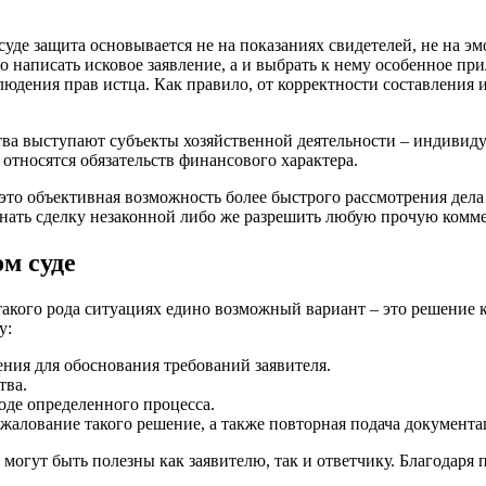
суде защита основывается не на показаниях свидетелей, не на 
о написать исковое заявление, а и выбрать к нему особенное п
дения прав истца. Как правило, от корректности составления и
тва выступают субъекты хозяйственной деятельности – индивид
относятся обязательств финансового характера.
то объективная возможность более быстрого рассмотрения дела
изнать сделку незаконной либо же разрешить любую прочую комм
м суде
 такого рода ситуациях едино возможный вариант – это решение 
у:
ния для обоснования требований заявителя.
тва.
оде определенного процесса.
жалование такого решение, а также повторная подача документа
 могут быть полезны как заявителю, так и ответчику. Благодар
.