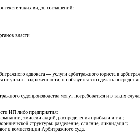
онтексте таких видов соглашений:
рганов власти
рбитражного адвоката — услуги арбитражного юриста в арбитра
ся от уплаты задолженности, он обязуется это сделать посредс
ражного судопроизводства могут потребоваться и в таких случа
ости ИП либо предприятия;
компании, эмиссии акций, распределения прибыли и т.д.;
юридической структуры: разделение, слияние, ликвидация;
вают в компетенции Арбитражного суда.