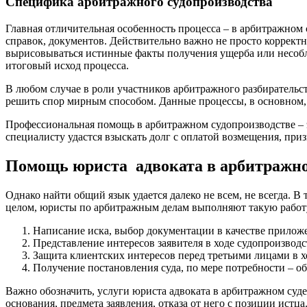
Специфика арбитражного судопроизводства
Главная отличительная особенность процесса – в арбитражном 
справок, документов. Действительно важно не просто корректн
вырисовываться истинные факты получения ущерба или несоблю
итоговый исход процесса.
В любом случае в роли участников арбитражного разбирательс
решить спор мирным способом. Данные процессы, в основном, 
Профессиональная помощь в арбитражном судопроизводстве – э
специалисту удастся взыскать долг с оплатой возмещения, пр
Помощь юриста адвоката в арбитражно
Однако найти общий язык удается далеко не всем, не всегда. В
целом, юристы по арбитражным делам выполняют такую работ
Написание иска, выбор документации в качестве приложе
Представление интересов заявителя в ходе судопроизводс
Защита клиентских интересов перед третьими лицами в х
Получение постановления суда, по мере потребности – об
Важно обозначить, услуги юриста адвоката в арбитражном суде
основания, предмета заявления, отказа от него с позиции истца