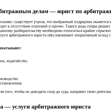
рбитражным делам — юрист по арбитраж
рисками: существует угроза, что выбранный подрядчик окажется
ведет к отсутствию платежей и прочее. Такого рода споры реша
нному разбирательству необходимо относиться крайне серьезно,
уги арбитражного юриста обусловливают оперативный исход суд
охватывают:
ск, ходатайство.
оизводстве.
становления.
того, чтобы не доводить спор до суда, направит свою деятель
а — услуги арбитражного юриста