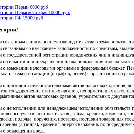
рритории Перми
6000 руб
ритории Пермского края
10000 руб.
рритории РФ
15000 руб
егории/
м связанным с применением законодательства о землепользован
м связанным со взысканием задолженности по средствам, выдел
ам о государственной регистрации юридических лиц и индивид
ам об изъятии или прекращении права пользования земельным уч
ам о взыскании налоговыми органами в федеральный бюджет, П
ных платежей и санкций (штрафов, пеней) с организаций и граж
м о признании недействительными актов налоговых органов, до
тов государственных и иных органов, ненормативных актов на
ормативных актов налоговых органов, учредительных документо
м о неисполнении или ненадлежащем исполнении обязательств по
, долевого участия в строительстве, займа, кредита, комиссии, 
озки, подряда, поручения, поставки, поставки товаров для госу
 аренды (лизинга), хранения, энергоснабжения, по посредниче
м о возмещении вреда