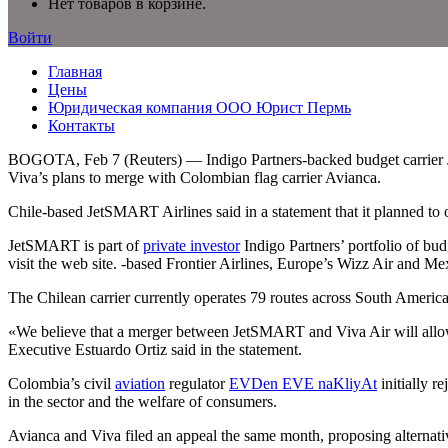
Нет товаров в корзине.
Войти
Главная
Цены
Юридическая компания ООО Юрист Пермь
Контакты
BOGOTA, Feb 7 (Reuters) — Indigo Partners-backed budget carrier Je
Viva’s plans to merge with Colombian flag carrier Avianca.
Chile-based JetSMART Airlines said in a statement that it planned to o
JetSMART is part of
private investor
Indigo Partners’ portfolio of bud
visit the web site. -based Frontier Airlines, Europe’s Wizz Air and Mex
The Chilean carrier currently operates 79 routes across South America
«We believe that a merger between JetSMART and Viva Air will allow 
Executive Estuardo Ortiz said in the statement.
Colombia’s civil
aviation
regulator
EVDen EVE naKliyAt
initially 
in the sector and the welfare of consumers.
Avianca and Viva filed an appeal the same month, proposing alternati