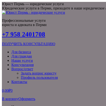
Перейти
Юрист Пермь — юридические услуги
к
Юридические услуги в Перми, приходите в наше юридическое
содержанию
Профессиональные услуги
юриста и адвоката в Перми
Страница
Страница
Страница
Страница
Страница
Страница
Страница
Страница
+7 958 2401708
Facebook
Вконтакте
X
Одноклассники
Instagram
Viber
WhatsApp
Telegram
открывается
открывается
открывается
открывается
открывается
открывается
открывается
открывается
ПОЛУЧИТЬ КОНСУЛЬТАЦИЮ
в
в
в
в
в
в
в
в
новом
новом
новом
новом
новом
новом
новом
новом
Для бизнеса
окне
окне
окне
окне
окне
окне
окне
окне
Для граждан
Наши услуги
Консультация
Вопрос/ответ
Задать вопрос юристу
Профиль пользователя
Контакты
0,00
₽
0
В корзину
Оформить