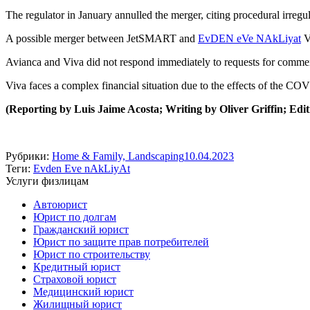
The regulator in January annulled the merger, citing procedural irreg
A possible merger between JetSMART and
EvDEN eVe NAkLiyat
Vi
Avianca and Viva did not respond immediately to requests for comm
Viva faces a complex financial situation due to the effects of the COV
(Reporting by Luis Jaime Acosta; Writing by Oliver Griffin; Edi
Рубрики:
Home & Family, Landscaping
10.04.2023
Теги:
Evden Eve nAkLiyAt
Услуги физлицам
Автоюрист
Юрист по долгам
Гражданский юрист
Юрист по защите прав потребителей
Юрист по строительству
Кредитный юрист
Страховой юрист
Медицинский юрист
Жилищный юрист