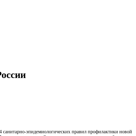
России
4.4 санитарно-эпидемиологических правил профилактики новой