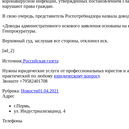
коронавирусной инфекции, утвержденных постановлением Главн
нарушают права граждан.
В свою очередь, представитель Роспотребнадзора назвала дов
«Доводы административного искового заявления основаны на н
Генпрокуратуры.
Верховный суд, заслушав все стороны, отклонил иск.
[ad_2]
Источник
Рoccийскaя гaзетa
Нужны юридические услуги от профессиональных юристов и а
практический по любому
юридическому вопросу
.
Звоните +79582401708
Рубрика:
Новости
01.04.2021
Адрес
г.Пермь,
ул. Индустриализациид. 4
Телефоны