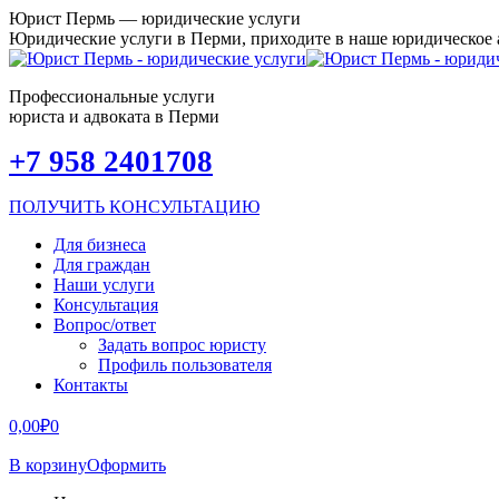
Перейти
Юрист Пермь — юридические услуги
к
Юридические услуги в Перми, приходите в наше юридическое
содержанию
Профессиональные услуги
юриста и адвоката в Перми
Страница
Страница
Страница
Страница
Страница
Страница
Страница
Страница
+7 958 2401708
Facebook
Вконтакте
X
Одноклассники
Instagram
Viber
WhatsApp
Telegram
открывается
открывается
открывается
открывается
открывается
открывается
открывается
открывается
ПОЛУЧИТЬ КОНСУЛЬТАЦИЮ
в
в
в
в
в
в
в
в
новом
новом
новом
новом
новом
новом
новом
новом
Для бизнеса
окне
окне
окне
окне
окне
окне
окне
окне
Для граждан
Наши услуги
Консультация
Вопрос/ответ
Задать вопрос юристу
Профиль пользователя
Контакты
0,00
₽
0
В корзину
Оформить