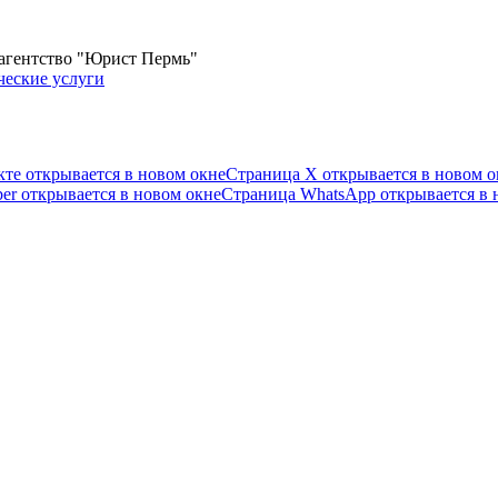
 агентство "Юрист Пермь"
те открывается в новом окне
Страница X открывается в новом о
er открывается в новом окне
Страница WhatsApp открывается в 