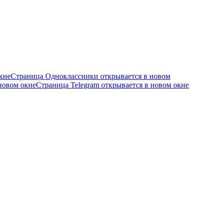
кне
Страница Одноклассники открывается в новом
новом окне
Страница Telegram открывается в новом окне