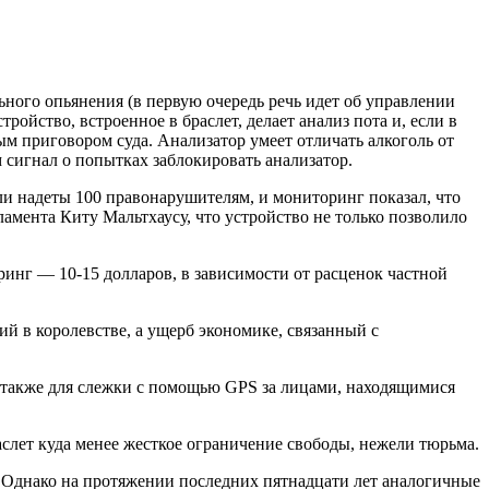
ного опьянения (в первую очередь речь идет об управлении
ойство, встроенное в браслет, делает анализ пота и, если в
ым приговором суда. Анализатор умеет отличать алкоголь от
сигнал о попытках заблокировать анализатор.
ыли надеты 100 правонарушителям, и мониторинг показал, что
ламента Киту Мальтхаусу, что устройство не только позволило
оринг — 10-15 долларов, в зависимости от расценок частной
 в королевстве, а ущерб экономике, связанный с
а также для слежки с помощью GPS за лицами, находящимися
слет куда менее жесткое ограничение свободы, нежели тюрьма.
. Однако на протяжении последних пятнадцати лет аналогичные