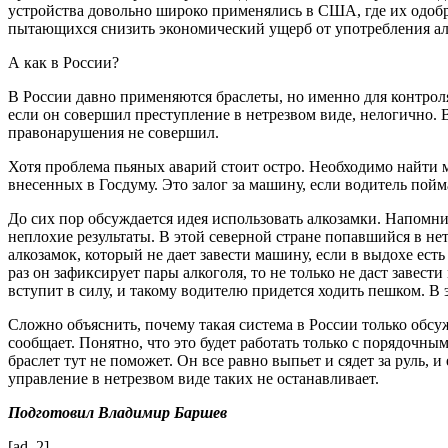
устройства довольно широко применялись в США, где их одобр
пытающихся снизить экономический ущерб от употребления алк
А как в России?
В России давно применяются браслеты, но именно для контроля
если он совершил преступление в нетрезвом виде, нелогично. Ве
правонарушения не совершил.
Хотя проблема пьяных аварий стоит остро. Необходимо найти м
внесенных в Госдуму. Это залог за машину, если водитель пойм
До сих пор обсуждается идея использовать алкозамки. Напомни
неплохие результаты. В этой северной стране попавшийся в нет
алкозамок, который не дает завести машину, если в выдохе есть
раз он зафиксирует пары алкоголя, то не только не даст завес
вступит в силу, и такому водителю придется ходить пешком. В 
Сложно объяснить, почему такая система в России только обсу
сообщает. Понятно, что это будет работать только с порядочн
браслет тут не поможет. Он все равно выпьет и сядет за руль, и
управление в нетрезвом виде таких не останавливает.
Подготовил
Владимир Баршев
[ad_2]