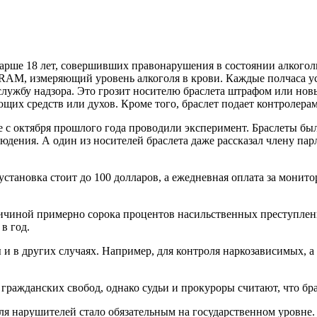
арше 18 лет, совершивших правонарушения в состоянии алкоголь
RAM, измеряющий уровень алкоголя в крови. Каждые полчаса устр
 службу надзора. Это грозит носителю браслета штрафом или нов
х средств или духов. Кроме того, браслет подает контролерам 
се с октября прошлого года проводили эксперимент. Браслеты б
юдения. А один из носителей браслета даже рассказал члену пар
установка стоит до 100 долларов, а ежедневная оплата за монит
чиной примерно сорока процентов насильственных преступлений
в год.
и в других случаях. Например, для контроля наркозависимых, 
ражданских свобод, однако судьи и прокуроры считают, что бра
 для нарушителей стало обязательным на государственном уровне