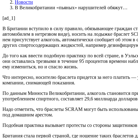
Новости
В Великобритании «пьяных» нарушителей обяжут…
[ad_1]
В Британии вступило в силу правило, обязывающее граждан ст
автомобилем в нетрезвом виде), носить на лодыжке браслет SC
нем присутствует алкоголь, автоматически сообщает об этом в
других спиртосодержащих жидкостей, например дезинфицирующи
До того как ввести подобную практику по всей стране, в Уэль
они оставались трезвыми в течение 95 процентов времени набл
ему измениться, но и спасло жизнь.
Что интересно, носителю браслета придется за него платить — 
компании, снимающей показания.
По данным Минюста Великобритании, алкоголь становится при
употреблением спиртного, составляет 29,6 миллиарда долларов 
Надо отметить, что браслеты SCRAM могут быть использованы 
под домашним арестом.
Подобная практика вызывает протесты со стороны защитников г
Британия стала первой страной, где ношение таких браслетов