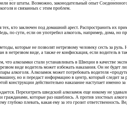
или все штаты. Возможно, законодательный опыт Соединенного 
оголя и связанных с этим проблем.
 тех, кто заключен под домашний арест. Распространить их прим
дь, по сути, если он употребил алкоголь, например, дома, но пр
етоды, которые не позволят нетрезвому человеку сесть за руль.
ан в нетрезвом виде, а также ее конфискация, если водитель в т
м, что алкозамки стали устанавливать в Швеции в качестве эксп
резвом виде водитель может избежать наказания. Он не будет ли
 пары алкоголя. Алкозамок может потребовать водителя «продутьс
ти машину, но и передаст информацию в центр, который следит за
этой конструкции действительно наказание наступает именно за п
ждается. Перехитрить шведский алкозамок еще никому не удавало
ыми гражданами, которые раз ошиблись. А против злостных алког
 ему глубоко плевать, какая ему за это грозит ответственность. 