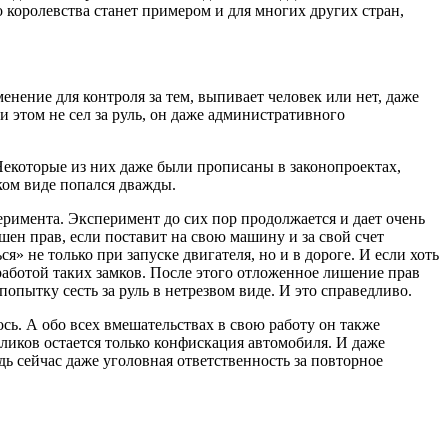
королевства станет примером и для многих других стран,
енение для контроля за тем, выпивает человек или нет, даже
и этом не сел за руль, он даже административного
 Некоторые из них даже были прописаны в законопроектах,
аком виде попался дважды.
еримента. Эксперимент до сих пор продолжается и дает очень
шен прав, если поставит на свою машину и за свой счет
я» не только при запуске двигателя, но и в дороге. И если хоть
 работой таких замков. После этого отложенное лишение прав
опытку сесть за руль в нетрезвом виде. И это справедливо.
сь. А обо всех вмешательствах в свою работу он также
оликов остается только конфискация автомобиля. И даже
Ведь сейчас даже уголовная ответственность за повторное