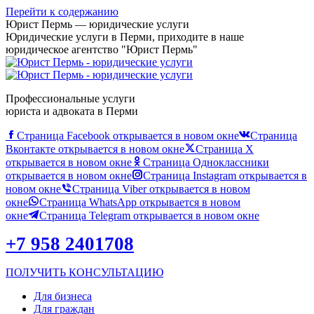
Перейти к содержанию
Юрист Пермь — юридические услуги
Юридические услуги в Перми, приходите в наше
юридическое агентство "Юрист Пермь"
Профессиональные услуги
юриста и адвоката в Перми
Страница Facebook открывается в новом окне
Страница
Вконтакте открывается в новом окне
Страница X
открывается в новом окне
Страница Одноклассники
открывается в новом окне
Страница Instagram открывается в
новом окне
Страница Viber открывается в новом
окне
Страница WhatsApp открывается в новом
окне
Страница Telegram открывается в новом окне
+7 958 2401708
ПОЛУЧИТЬ КОНСУЛЬТАЦИЮ
Для бизнеса
Для граждан