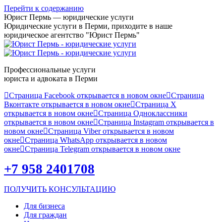
Перейти к содержанию
Юрист Пермь — юридические услуги
Юридические услуги в Перми, приходите в наше
юридическое агентство "Юрист Пермь"
Профессиональные услуги
юриста и адвоката в Перми
Страница Facebook открывается в новом окне
Страница
Вконтакте открывается в новом окне
Страница X
открывается в новом окне
Страница Одноклассники
открывается в новом окне
Страница Instagram открывается в
новом окне
Страница Viber открывается в новом
окне
Страница WhatsApp открывается в новом
окне
Страница Telegram открывается в новом окне
+7 958 2401708
ПОЛУЧИТЬ КОНСУЛЬТАЦИЮ
Для бизнеса
Для граждан