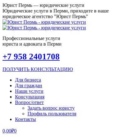
Перейти
Юрист Пермь — юридические услуги
к
Юридические услуги в Перми, приходите в наше
содержанию
юридическое агентство "Юрист Пермь"
Профессиональные услуги
юриста и адвоката в Перми
Страница
Страница
Страница
Страница
Страница
Страница
Страница
Страница
+7 958 2401708
Facebook
Вконтакте
X
Одноклассники
Instagram
Viber
WhatsApp
Telegram
открывается
открывается
открывается
открывается
открывается
открывается
открывается
открывается
ПОЛУЧИТЬ КОНСУЛЬТАЦИЮ
в
в
в
в
в
в
в
в
новом
новом
новом
новом
новом
новом
новом
новом
Для бизнеса
окне
окне
окне
окне
окне
окне
окне
окне
Для граждан
Наши услуги
Консультация
Вопрос/ответ
Задать вопрос юристу
Профиль пользователя
Контакты
0,00
₽
0