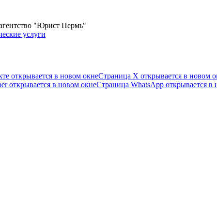
 агентство "Юрист Пермь"
те открывается в новом окне
Страница X открывается в новом о
er открывается в новом окне
Страница WhatsApp открывается в 