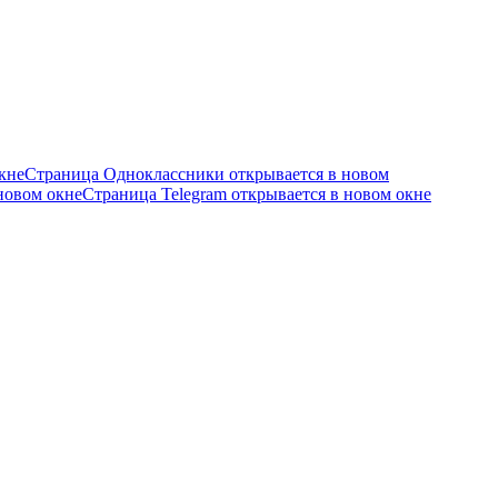
кне
Страница Одноклассники открывается в новом
новом окне
Страница Telegram открывается в новом окне